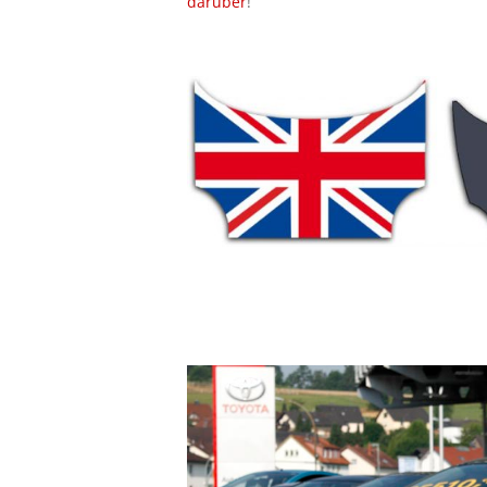
darüber
!